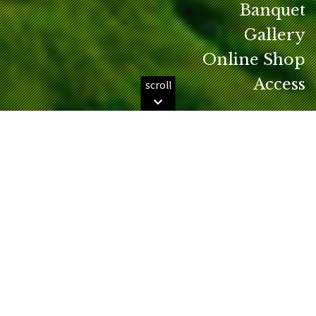
Banquet
Gallery
Online Shop
Access
scroll
Information
2026.08.03
グリーンメンテナス(インターシード)実施について
2026.08.02
BS10『蛍原徹の真剣ゴルフ部！ホトオープン』にて、セガ
サミーチャリティプロアマ大会の模様が放送されます！
2026.08.02
ゴルフ番組「マナミ＆光里のGOLF LOVERS」放映日のご案
内