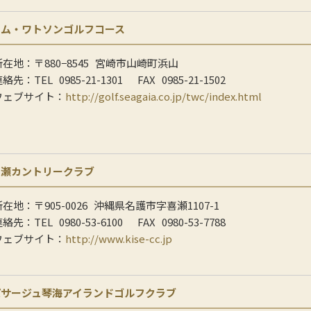
トム・ワトソンゴルフコース
所在地：
〒880−8545
宮崎市山崎町浜山
連絡先：
TEL
0985-21-1301
FAX
0985-21-1502
ウェブサイト：
http://golf.seagaia.co.jp/twc/index.html
喜瀬カントリークラブ
所在地：
〒905-0026
沖縄県名護市字喜瀬1107-1
連絡先：
TEL
0980-53-6100
FAX
0980-53-7788
ウェブサイト：
http://www.kise-cc.jp
パサージュ琴海アイランドゴルフクラブ