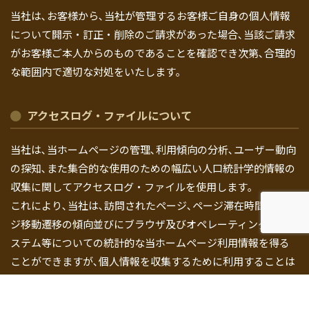
当社は､お客様から､当社が管理するお客様ご自身の個人情報
について開示・訂正・削除のご請求があった場合､当該ご請求
がお客様ご本人からのものであることを確認でき次第､合理的
な範囲内で適切な対処をいたします｡
アクセスログ・ファイルについて
当社は､当ホームページの管理､利用傾向の分析､ユーザー動向
の探知､また集合的な使用のための幅広い人口統計学的情報の
収集に関してアクセスログ・ファイルを使用します｡
これにより､当社は､訪問されたページ､ページ滞在時間､ペー
ジ移動遷移の傾向並びにブラウザ及びオペレーティング・シ
ステム等についての統計的な当ホームページ利用情報を得る
ことができますが､個人情報を収集するために利用することは
ありません｡