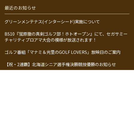
最近のお知らせ
グリーンメンテナス(インターシード)実施について
BS10『蛍原徹の真剣ゴルフ部！ホトオープン』にて、セガサミー
チャリティプロアマ大会の模様が放送されます！
ゴルフ番組「マナミ＆光里のGOLF LOVERS」放映日のご案内
【祝・2連覇】北海道シニア選手権決勝競技優勝のお知らせ
当クラブ研修生の武田菜那さんが日刊アマゴルフ北海道大会で準
優勝！
テレビ番組「マナミ&光里のGOLF LOVERS」にて当クラブが紹介
されます！