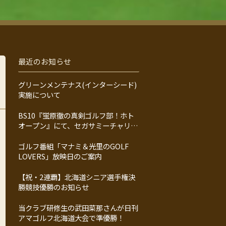
最近のお知らせ
グリーンメンテナス(インターシード)
実施について
BS10『蛍原徹の真剣ゴルフ部！ホト
オープン』にて、セガサミーチャリテ
ィプロアマ大会の模様が放送されま
す！
ゴルフ番組「マナミ＆光里のGOLF
LOVERS」放映日のご案内
【祝・2連覇】北海道シニア選手権決
勝競技優勝のお知らせ
当クラブ研修生の武田菜那さんが日刊
アマゴルフ北海道大会で準優勝！